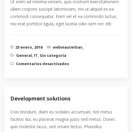
Ut enim ad minima veniam, quis nostrum exercitationem
ullam corporis suscipit laboriosam, nisi ut aliquid ex ea
commodi consequatur. Enim vel et ea commodo luctus,
nisi erat porttitor ligula, eget lacinia odio sem nec elit.
25 enero, 2016
webmasterbav_
General
,
IT
,
Sin categoría
en Technology upgraded
Comentarios desactivados
Development solutions
Cras tincidunt, diam eu sodales accumsan, nisl metus
facilisis dui, eu placerat magna justo sed metus. Donec
quis molestie lacus, sed ornare lectus. Phasellus